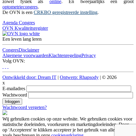
zowel fysiek als
online
. En tweejaarlijks een groot
optometriecongres
.
De OVN is een
CRKBO geregistreerde instelling
.
Agenda
Congres
OVN
Kwaliteitsregister
Een leven lang leren
Congres
Disclaimer
Algemene voorwaarden
Klachtenregeling
Privacy
Volg OVN:
Ontwikkeld door: Dream IT
|
Ontwerp: Rhapsody
| © 2026
x
E-mailadres
Wachtwoord
Wachtwoord vergeten?
Wij gebruiken cookies op onze website. We gebruiken cookies voor
statistische doeleinden, voorkeuren en marketingdoeleinden. Door
op 'Accepteren' te klikken accepteer je het gebruik van alle cookies
zoals beschreven in onze
cookieverklaring
.