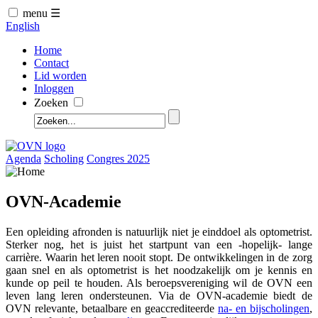
menu ☰
English
Home
Contact
Lid worden
Inloggen
Zoeken
Agenda
Scholing
Congres 2025
OVN-Academie
Een opleiding afronden is natuurlijk niet je einddoel als optometrist.
Sterker nog, het is juist het startpunt van een -hopelijk- lange
carrière. Waarin het leren nooit stopt. De ontwikkelingen in de zorg
gaan snel en als optometrist is het noodzakelijk om je kennis en
kunde op peil te houden. Als beroepsvereniging wil
de OVN
een
leven lang leren ondersteunen. Via de OVN-academie biedt de
OVN relevante, betaalbare en geaccrediteerde
na- en bijscholingen
,